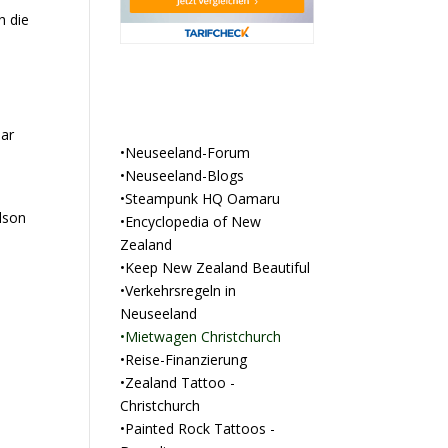
h die
Kleine Helfer für deine
Reise
lar
•Neuseeland-Forum
•Neuseeland-Blogs
•Steampunk HQ Oamaru
lson
•Encyclopedia of New
Zealand
•Keep New Zealand Beautiful
•Verkehrsregeln in
Neuseeland
•Mietwagen Christchurch
•Reise-Finanzierung
•Zealand Tattoo -
Christchurch
•Painted Rock Tattoos -