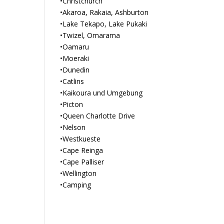
•Christchurch
•Akaroa, Rakaia, Ashburton
•Lake Tekapo, Lake Pukaki
•Twizel, Omarama
•Oamaru
•Moeraki
•Dunedin
•Catlins
•Kaikoura und Umgebung
•Picton
•Queen Charlotte Drive
•Nelson
•Westkueste
•Cape Reinga
•Cape Palliser
•Wellington
•Camping
Währungskurse