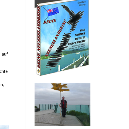
u
h auf
achte
en,